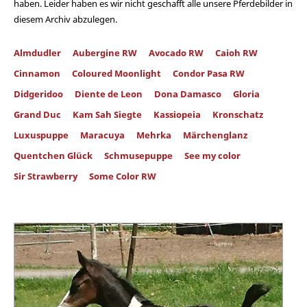
haben. Leider haben es wir nicht geschafft alle unsere Pferdebilder in
diesem Archiv abzulegen.
Almdudler
Aubergine RW
Avocado RW
Caioh RW
Cinnamon
Coloured Moonlight
Condor Pasa RW
Didgeridoo
Diente de Leon
Dona Damasco
Gloria
Grand Duc
Kam Sah Siegte
Kassiopeia
Kronschatz
Luxuspuppe
Maracuya
Mehrka
Märchenglanz
Quentchen Glück
Schmusepuppe
See my color
Sir Strawberry
Some Color RW